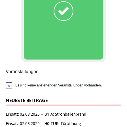
Veranstaltungen
Es sind keine anstehenden Veranstaltungen vorhanden.
H
i
n
NEUESTE BEITRÄGE
w
e
i
Einsatz 02.08.2026 – B1 A: Strohballenbrand
s
Einsatz 02.08.2026 – H0 TÜR: Türöffnung