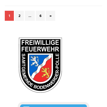
1
2
…
6
»