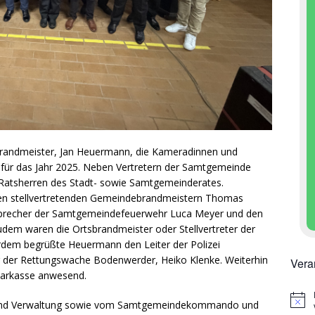
randmeister, Jan Heuermann, die Kameradinnen und
ür das Jahr 2025. Neben Vertretern der Samtgemeinde
Ratsherren des Stadt- sowie Samtgemeinderates.
en stellvertretenden Gemeindebrandmeistern Thomas
esprecher der Samtgemeindefeuerwehr Luca Meyer und den
em waren die Ortsbrandmeister oder Stellvertreter der
rdem begrüßte Heuermann den Leiter der Polizei
 der Rettungswache Bodenwerder, Heiko Klenke. Weiterhin
Vera
parkasse anwesend.
H
t und Verwaltung sowie vom Samtgemeindekommando und