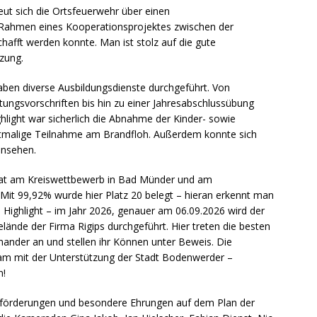
ut sich die Ortsfeuerwehr über einen
Rahmen eines Kooperationsprojektes zwischen der
afft werden konnte. Man ist stolz auf die gute
zung.
aben diverse Ausbildungsdienste durchgeführt. Von
ungsvorschriften bis hin zu einer Jahresabschlussübung
hlight war sicherlich die Abnahme der Kinder- sowie
stmalige Teilnahme am Brandfloh. Außerdem konnte sich
ansehen.
at am Kreiswettbewerb in Bad Münder und am
Mit 99,92% wurde hier Platz 20 belegt – hieran erkennt man
 Highlight – im Jahr 2026, genauer am 06.09.2026 wird der
nde der Firma Rigips durchgeführt. Hier treten die besten
nder an und stellen ihr Können unter Beweis. Die
am mit der Unterstützung der Stadt Bodenwerder –
n!
örderungen und besondere Ehrungen auf dem Plan der