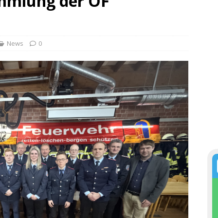
mmlung der OF
News
0