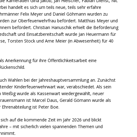
e Kameraden Gina Jakob, Jan Hielscher, Fabian Dienst, Nic
bei handelt es sich um teils neue, teils sehr erfahre
hrmänner Felix Meyer und Daniel Göhmann wurden zu
urden zur Oberfeuerwehrfrau befördert. Matthias Meyer und
ern befördert. Christian Hanuschik erhielt die Beförderung
iedschaft und Einsatzbereitschaft wurde Jan Heuermann für
ese, Torsten Stock und Arne Meier (in Abwesenheit) für 40
 Anerkennung für ihre Öffentlichkeitsarbeit eine
ückenschild.
uch Wahlen bei der Jahreshauptversammlung an. Zunächst
etender Kinderfeuerwehrwart war, verabschiedet. Als sein
n Weißig wurde als Kassenwart wiedergewählt, neuer
rtrauensmann ist Marcel Daus, Gerald Gömann wurde als
Ehrenabteilung ist Peter Boe.
sich auf die kommende Zeit im Jahr 2026 und blickt
Jahre – mit sicherlich vielen spannenden Themen und
annimmt.