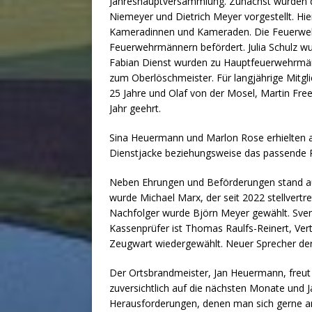
Jahreshauptversammlung. Zunächst wurden di
Niemeyer und Dietrich Meyer vorgestellt. Hier
Kameradinnen und Kameraden. Die Feuerwe
Feuerwehrmännern befördert. Julia Schulz w
Fabian Dienst wurden zu Hauptfeuerwehrmänn
zum Oberlöschmeister. Für langjährige Mitgl
25 Jahre und Olaf von der Mosel, Martin Fre
Jahr geehrt.
Sina Heuermann und Marlon Rose erhielten als
Dienstjacke beziehungsweise das passende R
Neben Ehrungen und Beförderungen stand a
wurde Michael Marx, der seit 2022 stellvertr
Nachfolger wurde Björn Meyer gewählt. Sve
Kassenprüfer ist Thomas Raulfs-Reinert, Ve
Zeugwart wiedergewählt. Neuer Sprecher der 
Der Ortsbrandmeister, Jan Heuermann, freut 
zuversichtlich auf die nächsten Monate und 
Herausforderungen, denen man sich gerne 