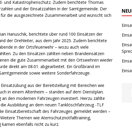
i
d- und Katastrophenschutz. Zudem berichtete Thomas
n
erzahlen und der Einsatzzahlen in der Samtgemeinde. Der
w
NEU
e
ich für die ausgezeichnete Zusammenarbeit und wünscht sich
i
s
Einsa
tian Hanuschik, berichtete über rund 100 Einsätzen der
Einsa
nd der Drehleiter, aus dem Jahr 2025. Zudem berichtete
Einsa
abende in der Ortsfeuerwehr – wozu auch viele
Spre
hlten. Zu den Einsätzen zählten neben Brandeinsätzen
 denen die gute Zusammenarbeit mit den Ortswehren wieder
Einsa
urde direkt am 08.01. abgearbeitet. Ein Großbrand im
Einsa
r Samtgemeinde sowie weitere Sonderfahrzeuge.
Einsatzübung aus der Bereitstellung mit Bereichen wie
h in einem Altenheim – standen auf dem Dienstplan.
ng an den modernen Fahrzeugen investiert. Hierzu zählte
 die Ausbildung an dem neuen Tanklöschfahrzeug -TLF
die Einsatzbereitschaft des Fahrzeuges gemeldet werden –
 Weitere Themen wie Atemschutznotfalltraining,
g kamen ebenfalls nicht zu kurz.