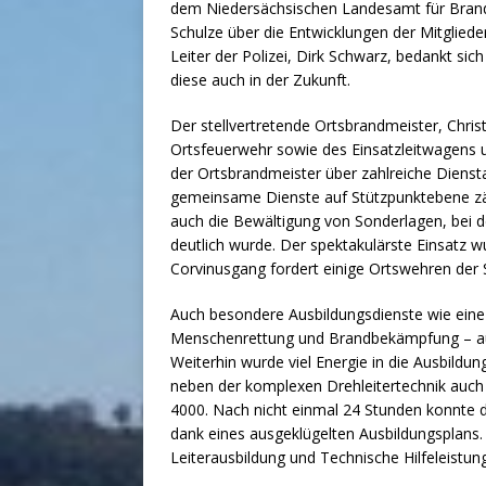
dem Niedersächsischen Landesamt für Bran
Schulze über die Entwicklungen der Mitglied
Leiter der Polizei, Dirk Schwarz, bedankt s
diese auch in der Zukunft.
Der stellvertretende Ortsbrandmeister, Chris
Ortsfeuerwehr sowie des Einsatzleitwagens u
der Ortsbrandmeister über zahlreiche Dienst
gemeinsame Dienste auf Stützpunktebene zä
auch die Bewältigung von Sonderlagen, bei
deutlich wurde. Der spektakulärste Einsatz w
Corvinusgang fordert einige Ortswehren de
Auch besondere Ausbildungsdienste wie eine 
Menschenrettung und Brandbekämpfung – auc
Weiterhin wurde viel Energie in die Ausbildu
neben der komplexen Drehleitertechnik auch
4000. Nach nicht einmal 24 Stunden konnte 
dank eines ausgeklügelten Ausbildungsplans.
Leiterausbildung und Technische Hilfeleistun