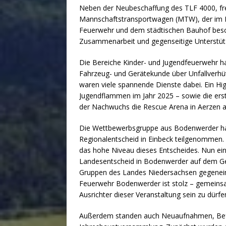
Neben der Neubeschaffung des TLF 4000, fre
Mannschaftstransportwagen (MTW), der im 
Feuerwehr und dem städtischen Bauhof besch
Zusammenarbeit und gegenseitige Unterstüt
Die Bereiche Kinder- und Jugendfeuerwehr h
Fahrzeug- und Gerätekunde über Unfallverhüt
waren viele spannende Dienste dabei. Ein Hig
Jugendflammen im Jahr 2025 – sowie die er
der Nachwuchs die Rescue Arena in Aerzen 
Die Wettbewerbsgruppe aus Bodenwerder h
Regionalentscheid in Einbeck teilgenommen. 
das hohe Niveau dieses Entscheides. Nun ein
Landesentscheid in Bodenwerder auf dem Gelä
Gruppen des Landes Niedersachsen gegeneina
Feuerwehr Bodenwerder ist stolz – gemeins
Ausrichter dieser Veranstaltung sein zu dürfe
Außerdem standen auch Neuaufnahmen, Bef