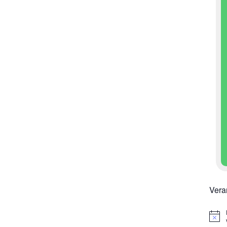
Vera
H