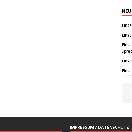
i
n
w
NEU
e
i
s
Einsa
Einsa
Einsa
Spre
Einsa
Einsa
IMPRESSUM / DATENSCHUTZ