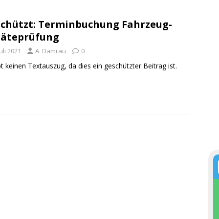
chützt: Terminbuchung Fahrzeug-
räteprüfung
Juli 2021
A. Damrau
0
bt keinen Textauszug, da dies ein geschützter Beitrag ist.