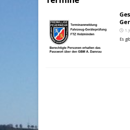
Ges
Ge
1. 
Es gi