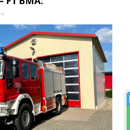
 – F1 BMA:
0