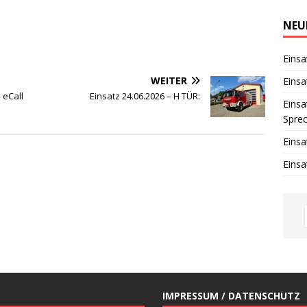
i
n
w
NEU
e
i
s
Einsa
WEITER
Einsa
 eCall
Einsatz 24.06.2026 – H TÜR:
Einsa
Spre
Einsa
Einsa
IMPRESSUM / DATENSCHUTZ