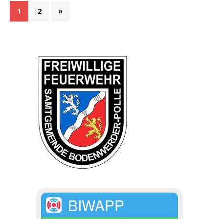
1
2
»
BIWAPP