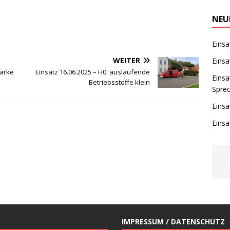
i
n
w
NEU
e
i
s
Einsa
WEITER
Einsa
tärke
Einsatz 16.06.2025 – H0: auslaufende
Einsa
Betriebsstoffe klein
Spre
Einsa
Einsa
IMPRESSUM / DATENSCHUTZ