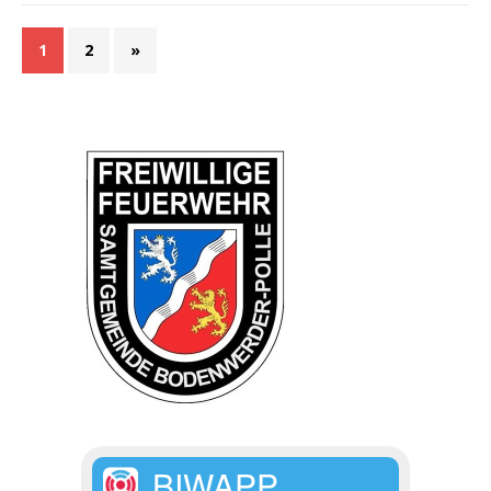
1
2
»
BIWAPP