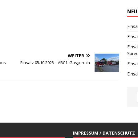
i
n
w
NEU
e
i
s
Einsa
Einsa
Einsa
Spre
WEITER
haus
Einsatz 05.10.2025 – ABC1: Gasgeruch
Einsa
Einsa
IMPRESSUM / DATENSCHUTZ