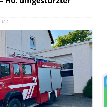
 – H0: umgestürzter
0