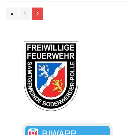
«
1
2
BIWAPP