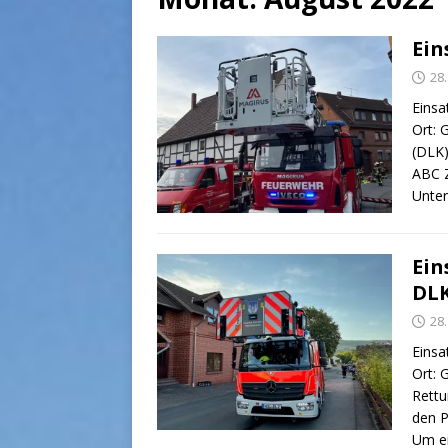
Ein
28
Einsa
Ort: 
(DLK)
ABC Z
Unter
Ein
DL
28
Einsa
Ort: 
Rettu
den P
Um e