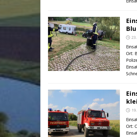
Einsa
Ein
Bl
23
Einsa
Ort: 
Poliz
Einsa
Schne
Ein
kle
19
Einsa
Ort: 
Einsa