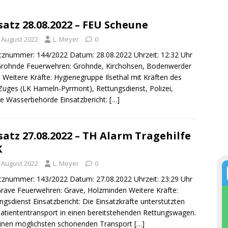
satz 28.08.2022 – FEU Scheune
. August 2022
L. Meyer
0
tznummer: 144/2022 Datum: 28.08.2022 Uhrzeit: 12:32 Uhr
Grohnde Feuerwehren: Grohnde, Kirchohsen, Bodenwerder
 Weitere Kräfte: Hygienegruppe Ilsethal mit Kräften des
uges (LK Hameln-Pyrmont), Rettungsdienst, Polizei,
e Wasserbehörde Einsatzbericht:
[…]
satz 27.08.2022 – TH Alarm Tragehilfe
K
. August 2022
L. Meyer
0
tznummer: 143/2022 Datum: 27.08.2022 Uhrzeit: 23:29 Uhr
Grave Feuerwehren: Grave, Holzminden Weitere Kräfte:
ngsdienst Einsatzbericht: Die Einsatzkräfte unterstützten
atiententransport in einen bereitstehenden Rettungswagen.
inen möglichsten schonenden Transport
[…]