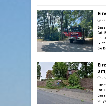
Ein
27
Einsa
Ort: 
Rettu
Glutn
die B
Ein
um
27
Einsa
Ort: 
Einsa
umges