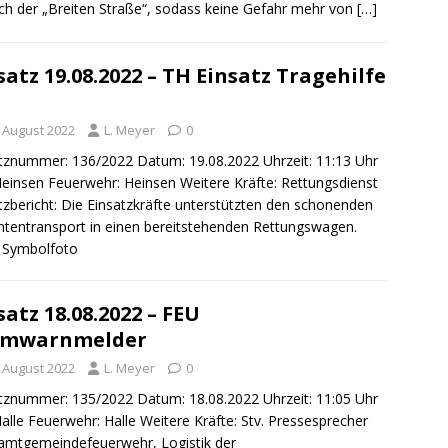
ch der „Breiten Straße“, sodass keine Gefahr mehr von
[…]
satz 19.08.2022 – TH Einsatz Tragehilfe
. August 2022
L. Meyer
0
tznummer: 136/2022 Datum: 19.08.2022 Uhrzeit: 11:13 Uhr
Heinsen Feuerwehr: Heinsen Weitere Kräfte: Rettungsdienst
tzbericht: Die Einsatzkräfte unterstützten den schonenden
ntentransport in einen bereitstehenden Rettungswagen.
 Symbolfoto
satz 18.08.2022 – FEU
imwarnmelder
. August 2022
L. Meyer
0
tznummer: 135/2022 Datum: 18.08.2022 Uhrzeit: 11:05 Uhr
Halle Feuerwehr: Halle Weitere Kräfte: Stv. Pressesprecher
amtgemeindefeuerwehr, Logistik der