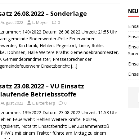
i
n
w
NEU
satz 26.08.2022 – Sonderlage
e
i
. August 2022
L. Meyer
0
s
Einsa
tznummer: 140/2022 Datum: 26.08.2022 Uhrzeit: 21:55 Uhr
Einsa
 Samtgemeinde Bodenwerder-Polle Feuerwehren:
werder, Kirchbrak, Hehlen, Pegestorf, Linse, Rühle,
Einsa
e, Dohnsen, Halle Weitere Kräfte: Gemeindebrandmeister,
Spre
v. Gemeindebrandmeister, Pressesprecher der
Einsa
emeindefeuerwehr Einsatzbericht:
[…]
Einsa
satz 23.08.2022 – VU Einsatz
laufende Betriebsstoffe
. August 2022
L. Bitterberg
0
tznummer: 139/2022 Datum: 23.08.2022 Uhrzeit: 11:53 Uhr
Hehlen Feuerwehr: Hehlen Weitere Kräfte: Polizei,
ngsdienst, Notarzt Einsatzbericht: Der Zusammenstoß
 PKW`s mit einem Traktor führte am Mittag zu einem