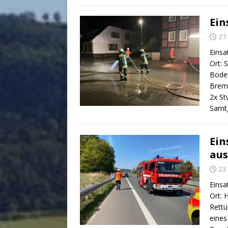
Ein
27
Einsa
Ort:
Boden
Bremk
2x St
Samtg
Ein
aus
23
Einsa
Ort: 
Rettu
eines