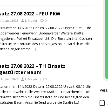
satz 27.08.2022 – FEU PKW
. August 2022
L. Meyer
0
tznummer: 142/2022 Datum: 27.08.2022 Uhrzeit: 17:13 Uhr
Bodenwerder Feuerwehr: Bodenwerder Weitere Kräfte:
ngsdienst, Polizei Einsatzbericht: Die Einsatzkräfte löschten
ester im Motorraum des Fahrzeuges ab. Zusätzlich wurde
atterie abgeklemmt
[…]
satz 27.08.2022 – TH Einsatz
gestürzter Baum
. August 2022
L. Meyer
0
tznummer: 141/2022 Datum: 27.08.2022 Uhrzeit: 08:16 Uhr
Vera
Halle Feuerwehr: Halle Weitere Kräfte: – Einsatzbericht: Die
tzkräfte sicherten die Einsatzstelle ab und beseitigten den
türzten Baum. Anschließend wurde die Straße
[…]
H