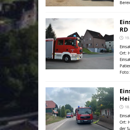
Berei
Ein
RD
19
Einsa
Ort: 
Einsa
Patie
Foto:
Ein
He
18
Einsa
Ort: 
der S