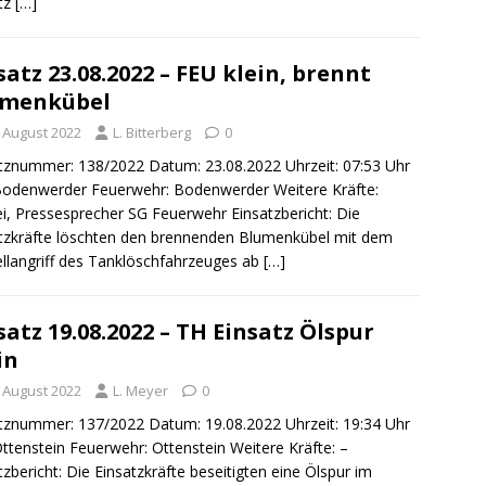
tz
[…]
satz 23.08.2022 – FEU klein, brennt
umenkübel
. August 2022
L. Bitterberg
0
tznummer: 138/2022 Datum: 23.08.2022 Uhrzeit: 07:53 Uhr
Bodenwerder Feuerwehr: Bodenwerder Weitere Kräfte:
ei, Pressesprecher SG Feuerwehr Einsatzbericht: Die
tzkräfte löschten den brennenden Blumenkübel mit dem
llangriff des Tanklöschfahrzeuges ab
[…]
satz 19.08.2022 – TH Einsatz Ölspur
in
. August 2022
L. Meyer
0
tznummer: 137/2022 Datum: 19.08.2022 Uhrzeit: 19:34 Uhr
Ottenstein Feuerwehr: Ottenstein Weitere Kräfte: –
tzbericht: Die Einsatzkräfte beseitigten eine Ölspur im