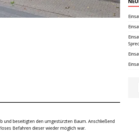
w
NEU
e
i
s
Einsa
Einsa
Einsa
Spre
Einsa
Einsa
e ab und beseitigten den umgestürzten Baum. Anschließend
rloses Befahren dieser wieder möglich war.