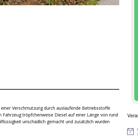
zu einer Verschmutzung durch auslaufende Betriebsstoffe
Vera
in Fahrzeug tröpfchenweise Diesel auf einer Länge von rund
lflüssigkeit unschädlich gemacht und zusätzlich wurden
H