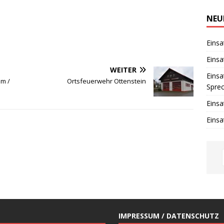
i
n
w
NEU
e
i
s
Einsa
Einsa
WEITER
Einsa
im /
Ortsfeuerwehr Ottenstein
Spre
Einsa
Einsa
IMPRESSUM / DATENSCHUTZ