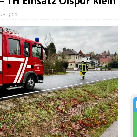
– TH Einsatz Ölspur klein
tze
0