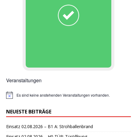
Veranstaltungen
Es sind keine anstehenden Veranstaltungen vorhanden.
H
i
n
NEUESTE BEITRÄGE
w
e
i
Einsatz 02.08.2026 – B1 A: Strohballenbrand
s
Einsatz 02.08.2026 – H0 TÜR: Türöffnung