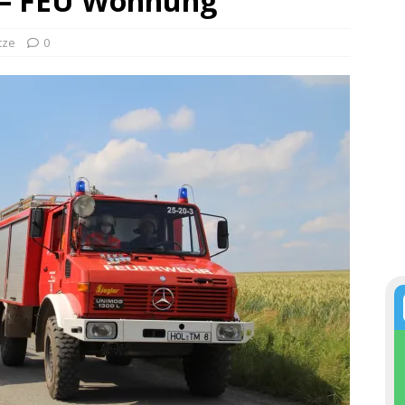
1 – FEU Wohnung
tze
0