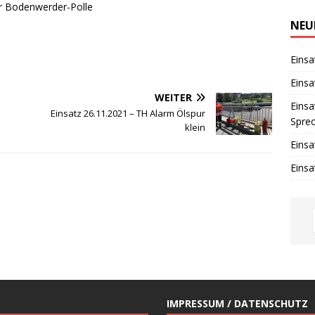
i
r Bodenwerder-Polle
n
w
NEU
e
i
s
Einsa
Einsa
WEITER
Einsa
Einsatz 26.11.2021 – TH Alarm Ölspur
Spre
klein
Einsa
Einsa
IMPRESSUM / DATENSCHUTZ