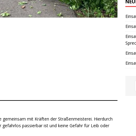
w
NEU
e
i
s
Einsa
Einsa
Einsa
Spre
Einsa
Einsa
e gemeinsam mit Kräften der Straßenmeisterei. Hierdurch
 gefahrlos passierbar ist und keine Gefahr für Leib oder