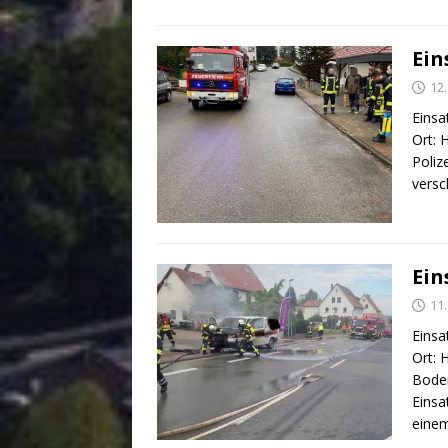
Ein
12
Einsa
Ort: 
Poliz
versc
Ein
11
Einsa
Ort: 
Boden
Einsa
eine