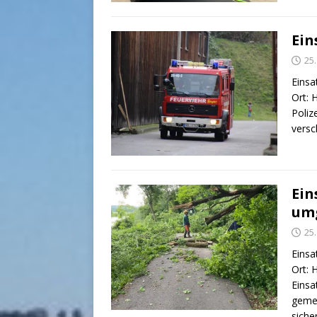
Ein
25
Einsa
Ort: 
Poliz
versc
Ein
um
25
Einsa
Ort: 
Einsa
gemei
siche