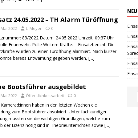
i
n
w
NEU
e
satz 24.05.2022 – TH Alarm Türöffnung
i
s
Einsa
. Mai 2022
L. Meyer
0
Einsa
tznummer: 83/2022 Datum: 24.05.2022 Uhrzeit: 09:37 Uhr
Polle Feuerwehr: Polle Weitere Kräfte: – Einsatzbericht: Die
Einsa
tzkräfte wurden zu einer Türöffnung alarmiert. Nach kurzer
Spre
konnte bereits Entwarnung gegeben werden,
[…]
Einsa
Einsa
e Bootsführer ausgebildet
. Mai 2022
Öffentlichkeitsarbeit
0
Kamerad:innen haben in den letzten Wochen die
ldung zum Bootsführer absolviert. Unter fachkundiger
tung mussten sie die wichtigen Grundlagen, welche zum
b der Lizenz nötig sind in Theorieunterrichten sowie
[…]