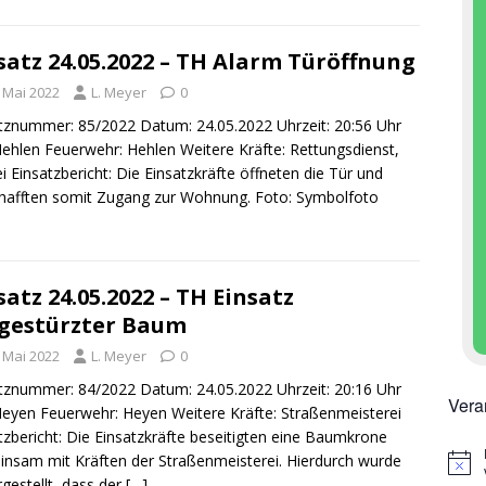
satz 24.05.2022 – TH Alarm Türöffnung
. Mai 2022
L. Meyer
0
tznummer: 85/2022 Datum: 24.05.2022 Uhrzeit: 20:56 Uhr
Hehlen Feuerwehr: Hehlen Weitere Kräfte: Rettungsdienst,
ei Einsatzbericht: Die Einsatzkräfte öffneten die Tür und
hafften somit Zugang zur Wohnung. Foto: Symbolfoto
satz 24.05.2022 – TH Einsatz
gestürzter Baum
. Mai 2022
L. Meyer
0
tznummer: 84/2022 Datum: 24.05.2022 Uhrzeit: 20:16 Uhr
Vera
Heyen Feuerwehr: Heyen Weitere Kräfte: Straßenmeisterei
tzbericht: Die Einsatzkräfte beseitigten eine Baumkrone
nsam mit Kräften der Straßenmeisterei. Hierdurch wurde
H
rgestellt, dass der
[…]