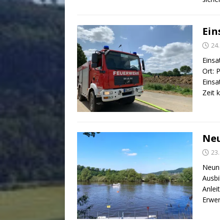
Ein
24
Einsa
Ort: 
Einsa
Zeit 
Neu
23
Neun 
Ausbi
Anlei
Erwer