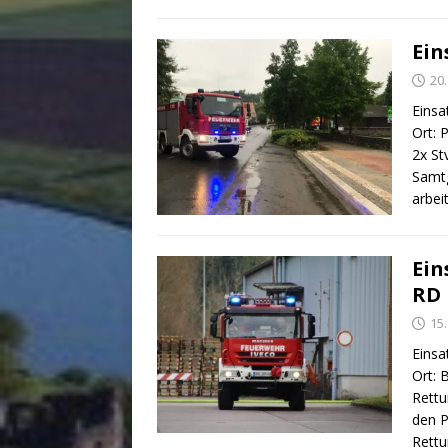
Ein
20
Einsa
Ort: 
2x St
Samtg
arbei
Ein
RD
15
Einsa
Ort: 
Rettu
den P
Rett