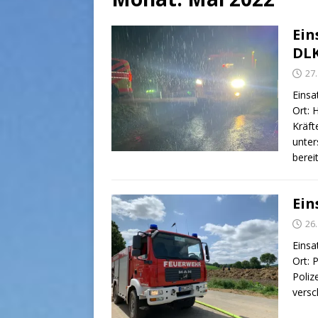
Ein
DL
27
Einsa
Ort: 
Kräft
unter
berei
Ein
26
Einsa
Ort: 
Poliz
versc