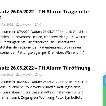
satz 26.05.2022 – TH Alarm Tragehilfe
K
. Mai 2022
L. Meyer
0
tznummer: 87/2022 Datum: 26.05.2022 Uhrzeit: 21:48 Uhr
Hehlen Feuerwehren: Hehlen, Bodenwerder (DLK) Weitere
e: Rettungsdienst Einsatzbericht: Die Einsatzkräfte
stützten den schonenden Patiententransport in einen
tstehenden Rettungswagen per Drehleiter. Während
[…]
satz 26.05.2022 – TH Alarm Türöffnung
. Mai 2022
L. Meyer
0
tznummer: 86/2022 Datum: 26.05.2022 Uhrzeit: 14:54 Uhr
Polle Feuerwehr: Polle Weitere Kräfte: Rettungsdienst,
ei Einsatzbericht: Die Einsatzkräfte öffneten die Tür und
hafften somit Zugang zur Wohnung. Foto: Symbolfoto