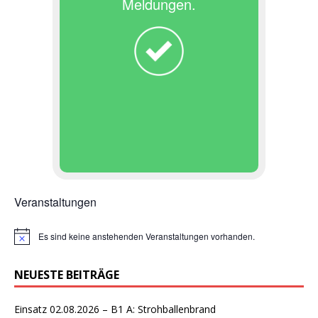
Meldungen.
Veranstaltungen
Es sind keine anstehenden Veranstaltungen vorhanden.
H
i
n
NEUESTE BEITRÄGE
w
e
i
Einsatz 02.08.2026 – B1 A: Strohballenbrand
s