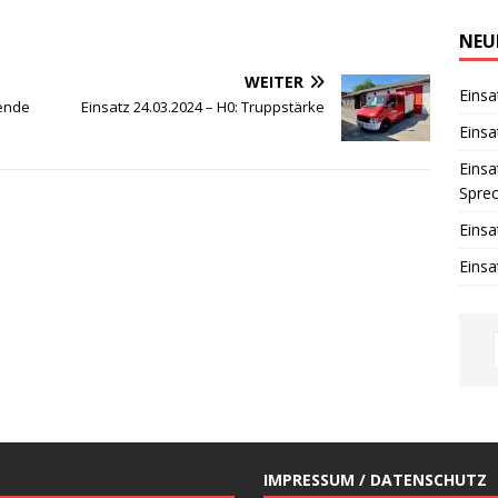
i
n
w
NEU
e
i
WEITER
s
Einsa
fende
Einsatz 24.03.2024 – H0: Truppstärke
Einsa
Einsa
Spre
Einsa
Einsa
IMPRESSUM / DATENSCHUTZ