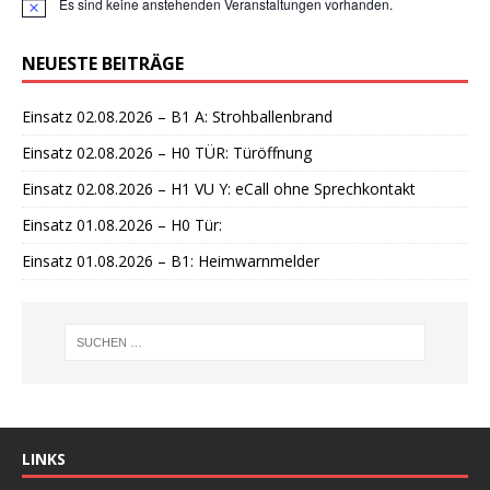
Es sind keine anstehenden Veranstaltungen vorhanden.
H
i
n
NEUESTE BEITRÄGE
w
e
i
Einsatz 02.08.2026 – B1 A: Strohballenbrand
s
Einsatz 02.08.2026 – H0 TÜR: Türöffnung
Einsatz 02.08.2026 – H1 VU Y: eCall ohne Sprechkontakt
Einsatz 01.08.2026 – H0 Tür:
Einsatz 01.08.2026 – B1: Heimwarnmelder
LINKS