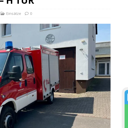
 – H TÜR
Einsätze
0