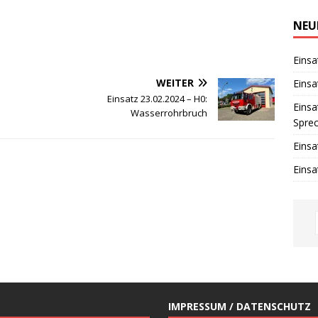
i
n
w
NEU
e
i
s
Einsa
WEITER
Einsa
Einsatz 23.02.2024 – H0:
Einsa
Wasserrohrbruch
Spre
Einsa
Einsa
IMPRESSUM / DATENSCHUTZ