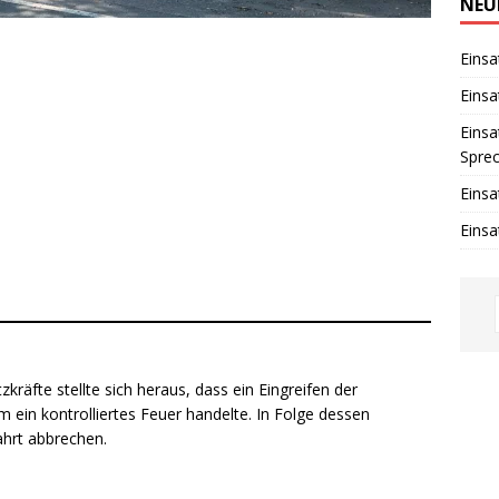
w
NEU
e
i
s
Einsa
Einsa
Einsa
Spre
Einsa
Einsa
kräfte stellte sich heraus, dass ein Eingreifen der
 ein kontrolliertes Feuer handelte. In Folge dessen
ahrt abbrechen.