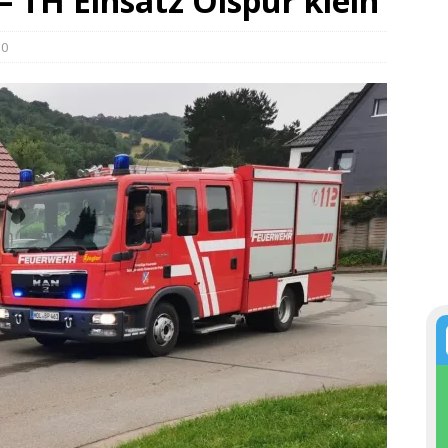
– TH Einsatz Ölspur klein
0