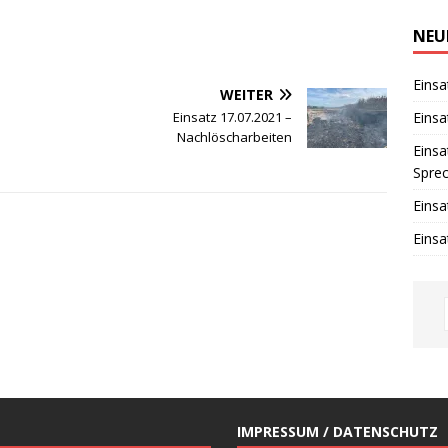
i
n
w
NEU
e
i
s
Einsa
WEITER
Einsa
Einsatz 17.07.2021 –
Nachlöscharbeiten
Einsa
Spre
Einsa
Einsa
IMPRESSUM / DATENSCHUTZ