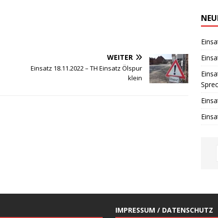
i
n
w
NEU
e
i
s
Einsa
WEITER
Einsa
Einsatz 18.11.2022 – TH Einsatz Ölspur
Einsa
klein
Spre
Einsa
Einsa
IMPRESSUM / DATENSCHUTZ