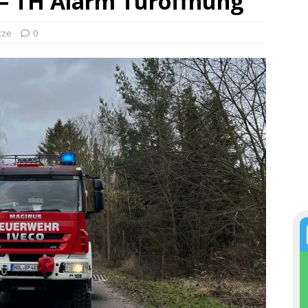
 – TH Alarm Türöffnung
tze
0