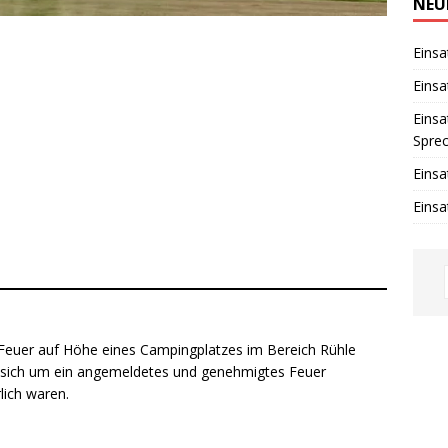
w
NEU
e
i
s
Einsa
Einsa
Einsa
Spre
Einsa
Einsa
 Feuer auf Höhe eines Campingplatzes im Bereich Rühle
 es sich um ein angemeldetes und genehmigtes Feuer
ich waren.