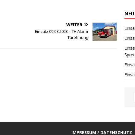
i
n
w
NEU
e
i
WEITER
s
Einsa
Einsatz 09.08.2023 – TH Alarm
Türöffnung
Einsa
Einsa
Spre
Einsa
Einsa
IMPRESSUM / DATENSCHUTZ