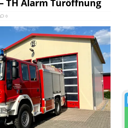
 – TH Alarm Türöffnung
0