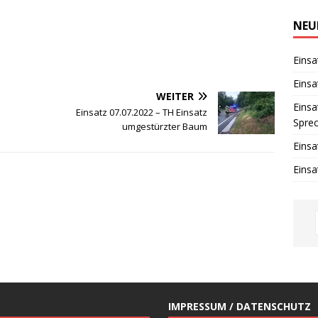
i
n
w
NEU
e
i
s
Einsa
Einsa
WEITER
Einsa
Einsatz 07.07.2022 – TH Einsatz
Spre
umgestürzter Baum
Einsa
Einsa
IMPRESSUM / DATENSCHUTZ