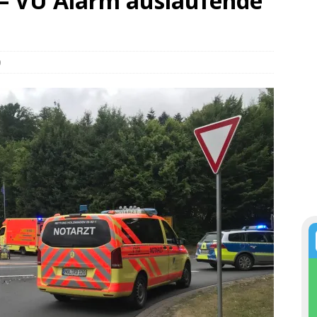
 – VU Alarm auslaufende
0