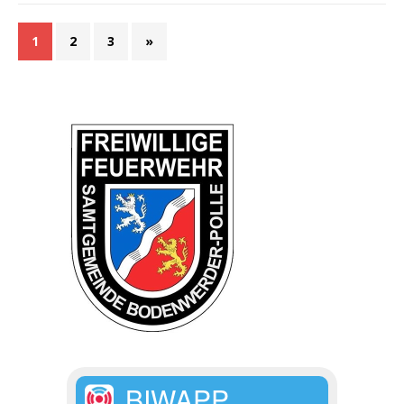
1
2
3
»
BIWAPP