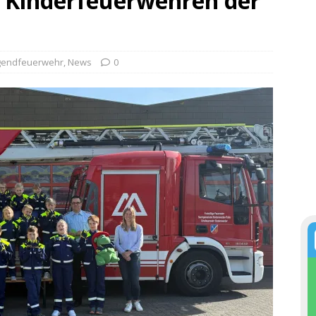
 Kinderfeuerwehren der
ugendfeuerwehr
,
News
0