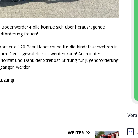
 Bodenwerder-Polle konnte sich über herausragende
ndförderung freuen!
, sponserte 120 Paar Handschuhe für die Kindefeuerwehren in
 im Dienst gewährleistet werden kann! Auch in der
Priorität und Dank der Strebost-Stiftung für Jugendförderung
gegangen werden.
ützung!
Vera
WEITER
H