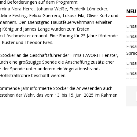
i
n und Beförderungen auf dem Programm:
n
ina Nora Herrel, Johanna Weiße, Frederik Lönnecker,
w
NEU
e
line Festing, Felicia Guerrero, Lukasz Fila, Oliver Kurtz und
i
-männern. Den Dienstgrad Hauptfeuerwehrmann erhielten
s
Einsa
g König und Jannes Lange wurden zum Ersten
Löschmeister ernannt. Eine Ehrung für 25 Jahre fördernde
Einsa
e Küster und Theodor Breit.
Einsa
Spre
Stöcker an die Geschäftsführer der Firma FAVORIT-Fenster,
urch eine großzügige Spende die Anschaffung zusätzlicher
Einsa
fe der Spende unter anderem ein Vegetationsbrand-
Einsa
ohlstrahlrohre beschafft werden.
 kommende Jahr informierte Stöcker die Anwesenden auch
stehen der Wehr, das vom 13. bis 15. Juni 2025 im Rahmen