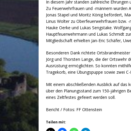
In diesem Jahr standen zahlreiche Ehrunge
Zu Feuerwehrfrauen und -männern wurden Am
Jonas Stapel und Moritz König befördert, Made
Linus Wolter zu Oberfeuerwehrfrauen bzw. 
Hauke Oerke und Lukas Sengstake. Wolfgan
Hauptfeuerwehrmann und Lukas Schmidt zum 
Mitgliedschaft erhielten Jan-Eric Schäfer, Uw
Besonderen Dank richtete Ortsbrandmeister 
Jörg und Thorsten Lange, die der Ortswehr d
Ausrüstung ermöglichten. So konnten mithil
Tragekorb, eine Übungspuppe sowie zwei C-H
Mit einem abschließenden Ausblick auf das
über den Planungsstand zum 150-jährigen Be
eines Zeltfestes gefeiert werden soll.
Bericht / Fotos: FF Ottenstein
Teilen mit: