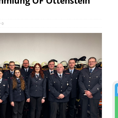
mmlung OF Ottenstein
0