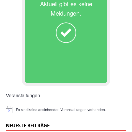
Aktuell gibt es keine
Meldungen.
Veranstaltungen
Es sind keine anstehenden Veranstaltungen vorhanden.
H
i
n
NEUESTE BEITRÄGE
w
e