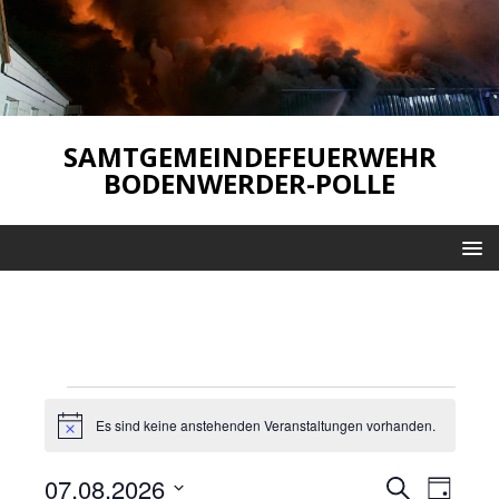
SAMTGEMEINDEFEUERWEHR
BODENWERDER-POLLE
Es sind keine anstehenden Veranstaltungen vorhanden.
H
i
n
V
V
07.08.2026
S
w
T