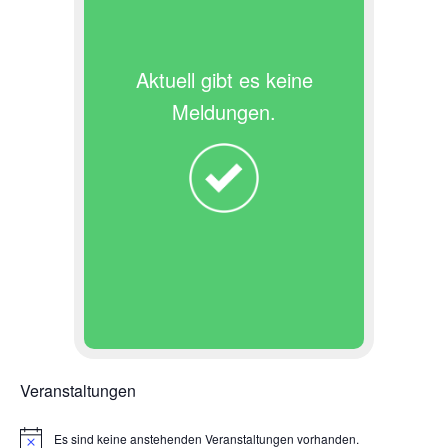
e
n
Aktuell gibt es keine
,
Meldungen.
N
a
v
i
g
a
t
i
o
Veranstaltungen
n
Es sind keine anstehenden Veranstaltungen vorhanden.
H