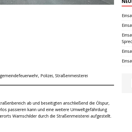
w
NEU
e
i
s
Einsa
Einsa
Einsa
Spre
Einsa
Einsa
tgemeindefeuerwehr, Polizei, Straßenmeisterei
Straßenbereich ab und beseitigten anschließend die Ölspur,
hrlos passieren kann und eine weitere Umweltgefährdung
rts Warnschilder durch die Straßenmeisterei aufgestellt.