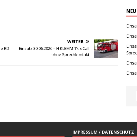
i
n
w
NEU
e
i
s
Einsa
Einsa
WEITER
Einsa
lfe RD
Einsatz 30.06.2026 – H KLEMM 1Y: eCall
Spre
ohne Sprechkontakt
Einsa
Einsa
IMPRESSUM / DATENSCHUTZ