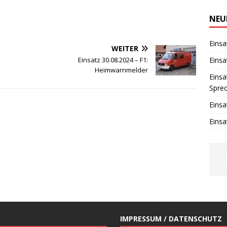
i
n
w
NEU
e
i
s
Einsa
WEITER
Einsa
:
Einsatz 30.08.2024 – F1:
Heimwarnmelder
Einsa
Spre
Einsa
Einsa
IMPRESSUM / DATENSCHUTZ