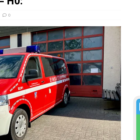
– H0:
0