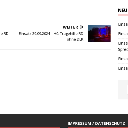
i
n
w
NEU
e
i
s
Einsa
WEITER
Einsa
lfe RD
Einsatz 29.09.2024 – H0: Tragehilfe RD
ohne DLK
Einsa
Spre
Einsa
Einsa
IMPRESSUM / DATENSCHUTZ