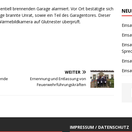
i
n
entiell brennenden Garage alarmiert. Vor Ort bestätigte sich
w
NEU
e
age brannte Unrat, sowie ein Teil des Garagentores. Dieser
i
Wärmebildkamera auf Glutnester überprüft.
s
Einsa
Einsa
Einsa
Spre
Einsa
Einsa
WEITER
fende
Ernennung und Entlassung von
Feuerwehrführungskräften
IMPRESSUM / DATENSCHUTZ