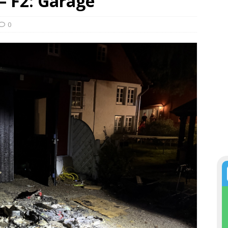
 – F2: Garage
0