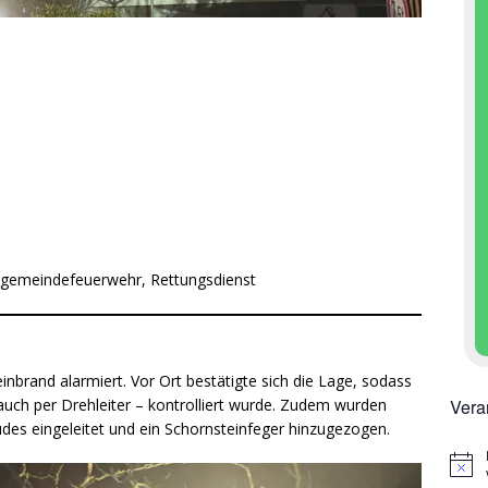
mtgemeindefeuerwehr, Rettungsdienst
nbrand alarmiert. Vor Ort bestätigte sich die Lage, sodass
Vera
uch per Drehleiter – kontrolliert wurde. Zudem wurden
s eingeleitet und ein Schornsteinfeger hinzugezogen.
H