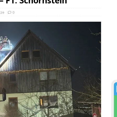
– F1: Schornstein
tze
0