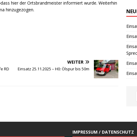
i
dass hier der Ortsbrandmeister informiert wurde. Weiterhin
n
rma hinzugezogen.
w
NEU
e
i
s
Einsa
Einsa
Einsa
Spre
WEITER
Einsa
lfe RD
Einsatz 25.11.2025 – H0: Ölspur bis 50m
Einsa
IMPRESSUM / DATENSCHUTZ