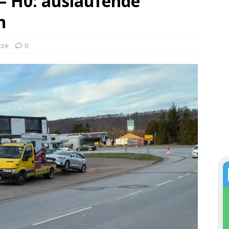
 – H0: auslaufende
n
tze
0