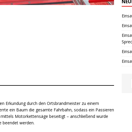
w
NEU
e
i
s
Einsa
Einsa
Einsa
Spre
Einsa
Einsa
igen Erkundung durch den Ortsbrandmeister zu einem
errte ein Baum die gesamte Fahrbahn, sodass ein Passieren
ittels Motorkettensäge beseitigt – anschließend wurde
te beendet werden.