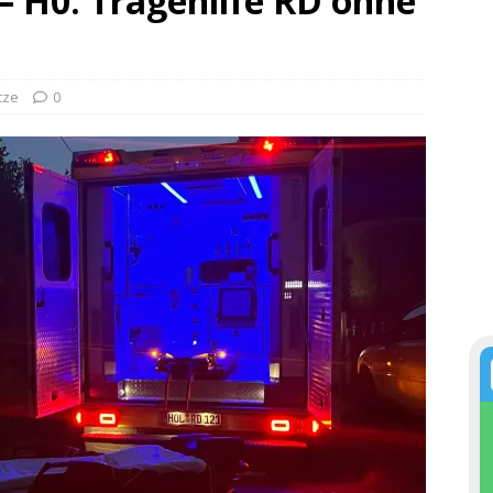
 – H0: Tragehilfe RD ohne
tze
0