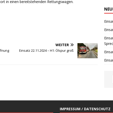
i
port in einen bereitstehenden Rettungswagen.
n
w
NEU
e
i
s
Einsa
Einsa
Einsa
Spre
WEITER
ffnung
Einsatz 22.11.2024 – H1: Ölspur groß
Einsa
Einsa
IMPRESSUM / DATENSCHUTZ