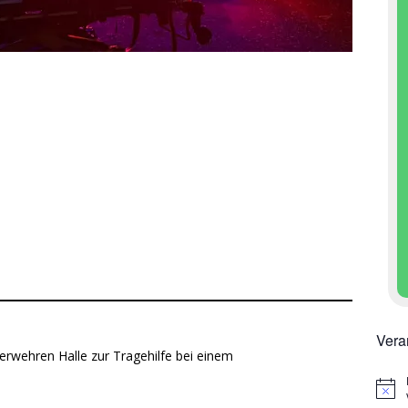
Vera
rwehren Halle zur Tragehilfe bei einem
H