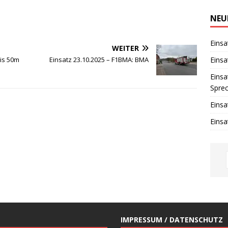
i
n
w
NEU
e
i
s
Einsa
WEITER
Einsa
bis 50m
Einsatz 23.10.2025 – F1BMA: BMA
Einsa
Spre
Einsa
Einsa
IMPRESSUM / DATENSCHUTZ