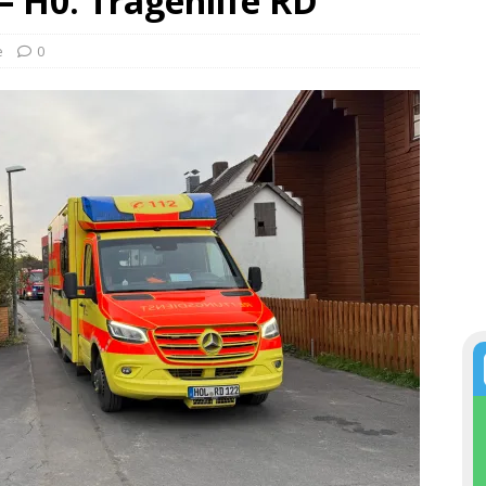
 – H0: Tragehilfe RD
e
0