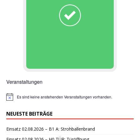
Veranstaltungen
Es sind keine anstehenden Veranstaltungen vorhanden.
H
i
n
NEUESTE BEITRÄGE
w
e
i
Einsatz 02.08.2026 – B1 A: Strohballenbrand
s
Einsatz 02.08.2026 – H0 TÜR: Türöffnung