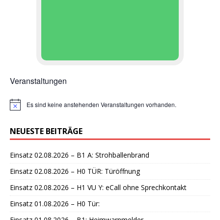
Veranstaltungen
Es sind keine anstehenden Veranstaltungen vorhanden.
H
i
n
NEUESTE BEITRÄGE
w
e
i
Einsatz 02.08.2026 – B1 A: Strohballenbrand
s
Einsatz 02.08.2026 – H0 TÜR: Türöffnung
Einsatz 02.08.2026 – H1 VU Y: eCall ohne Sprechkontakt
Einsatz 01.08.2026 – H0 Tür:
Einsatz 01.08.2026 – B1: Heimwarnmelder