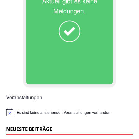
Aktuell gibt es keine
Meldungen.
Veranstaltungen
Es sind keine anstehenden Veranstaltungen vorhanden.
H
i
n
NEUESTE BEITRÄGE
w
e