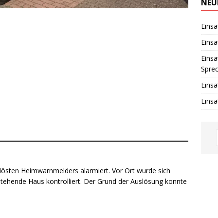
w
NEU
e
i
s
Einsa
Einsa
Einsa
Spre
Einsa
Einsa
lösten Heimwarnmelders alarmiert. Vor Ort wurde sich
stehende Haus kontrolliert. Der Grund der Auslösung konnte