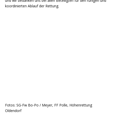
und wir bedanken uns bei allen Beteiligten für den ruhigen und
koordinierten Ablauf der Rettung.
Fotos: SG-Fw Bo-Po / Meyer, FF Polle, Höhenrettung
Oldendorf