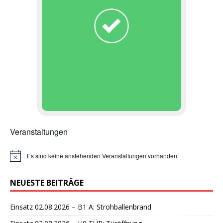
Veranstaltungen
Es sind keine anstehenden Veranstaltungen vorhanden.
H
i
n
NEUESTE BEITRÄGE
w
e
i
Einsatz 02.08.2026 – B1 A: Strohballenbrand
s