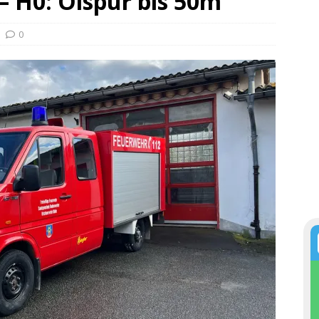
 – H0: Ölspur bis 50m
0