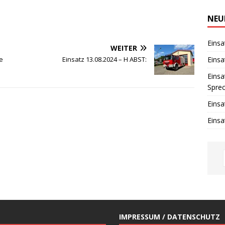
i
n
w
NEU
e
i
s
Einsa
WEITER
Einsa
ne
Einsatz 13.08.2024 – H ABST:
Einsa
Spre
Einsa
Einsa
IMPRESSUM / DATENSCHUTZ