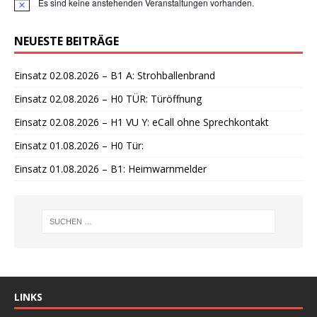
Es sind keine anstehenden Veranstaltungen vorhanden.
H
i
n
NEUESTE BEITRÄGE
w
e
i
Einsatz 02.08.2026 – B1 A: Strohballenbrand
s
Einsatz 02.08.2026 – H0 TÜR: Türöffnung
Einsatz 02.08.2026 – H1 VU Y: eCall ohne Sprechkontakt
Einsatz 01.08.2026 – H0 Tür:
Einsatz 01.08.2026 – B1: Heimwarnmelder
LINKS