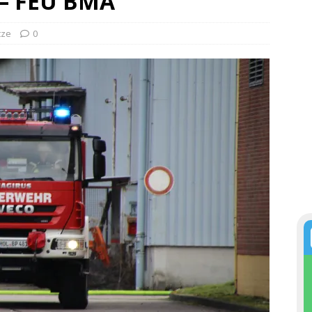
1 – FEU BMA
tze
0