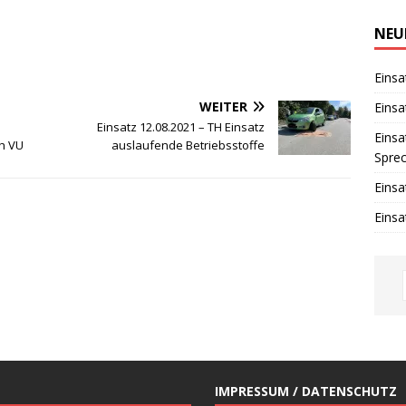
i
n
w
NEU
e
i
s
Einsa
WEITER
Einsa
Einsatz 12.08.2021 – TH Einsatz
Einsa
h VU
auslaufende Betriebsstoffe
Spre
Einsa
Einsa
IMPRESSUM / DATENSCHUTZ